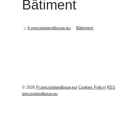
Bâtiment
fr.precisielandbouw.eu
Bâtiment
© 2026
Fr.precisielandbouw.eu
|
Cookies Policy
|
RSS
precisielandbouw.eu