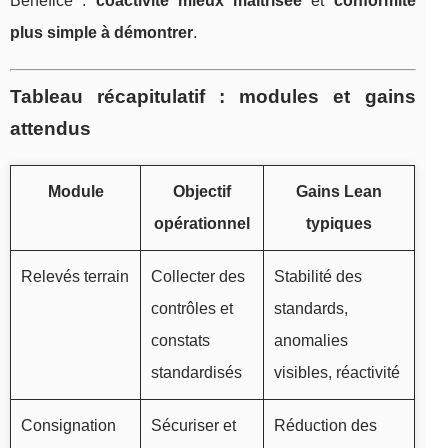
Bénéfice :
coactivité mieux maîtrisée
et
conformité
plus simple à démontrer
.
Tableau récapitulatif : modules et gains
attendus
Module
Objectif
Gains Lean
opérationnel
typiques
Relevés terrain
Collecter des
Stabilité des
contrôles et
standards,
constats
anomalies
standardisés
visibles, réactivité
Consignation
Sécuriser et
Réduction des